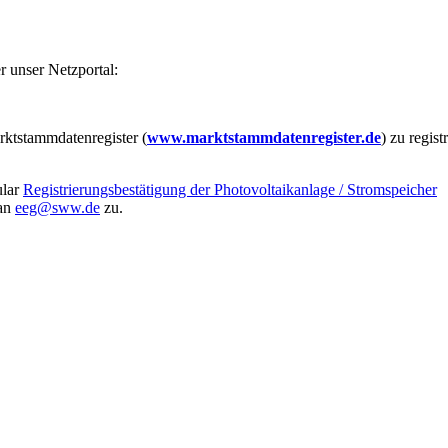
 unser Netzportal:
ktstammdatenregister (
www.marktstammdatenregister.de
) zu regis
ular
Registrierungsbestätigung der Photovoltaikanlage / Stromspeicher
 an
eeg@sww.de
zu.