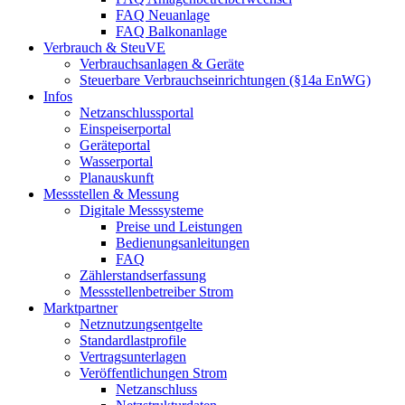
FAQ Neuanlage
FAQ Balkonanlage
Verbrauch & SteuVE
Verbrauchsanlagen & Geräte
Steuerbare Verbrauchseinrichtungen (§14a EnWG)
Infos
Netzanschlussportal
Einspeiserportal
Geräteportal
Wasserportal
Planauskunft
Messstellen & Messung
Digitale Messsysteme
Preise und Leistungen
Bedienungsanleitungen
FAQ
Zählerstandserfassung
Messstellenbetreiber Strom
Marktpartner
Netznutzungsentgelte
Standardlastprofile
Vertragsunterlagen
Veröffentlichungen Strom
Netzanschluss