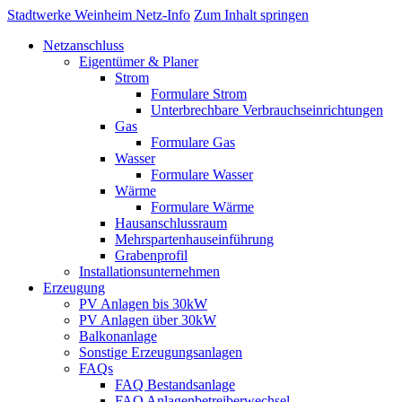
Stadtwerke Weinheim Netz-Info
Zum Inhalt springen
Netzanschluss
Eigentümer & Planer
Strom
Formulare Strom
Unterbrechbare Verbrauchseinrichtungen
Gas
Formulare Gas
Wasser
Formulare Wasser
Wärme
Formulare Wärme
Hausanschlussraum
Mehrspartenhauseinführung
Grabenprofil
Installationsunternehmen
Erzeugung
PV Anlagen bis 30kW
PV Anlagen über 30kW
Balkonanlage
Sonstige Erzeugungsanlagen
FAQs
FAQ Bestandsanlage
FAQ Anlagenbetreiberwechsel