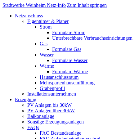
Stadtwerke Weinheim Netz-Info
Zum Inhalt springen
Netzanschluss
Eigentümer & Planer
Strom
Formulare Strom
Unterbrechbare Verbrauchseinrichtungen
Gas
Formulare Gas
Wasser
Formulare Wasser
Wärme
Formulare Wärme
Hausanschlussraum
Mehrspartenhauseinführung
Grabenprofil
Installationsunternehmen
Erzeugung
PV Anlagen bis 30kW
PV Anlagen über 30kW
Balkonanlage
Sonstige Erzeugungsanlagen
FAQs
FAQ Bestandsanlage
FAQ Anlagenbetreiberwechsel