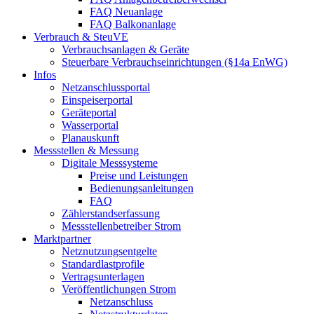
FAQ Neuanlage
FAQ Balkonanlage
Verbrauch & SteuVE
Verbrauchsanlagen & Geräte
Steuerbare Verbrauchseinrichtungen (§14a EnWG)
Infos
Netzanschlussportal
Einspeiserportal
Geräteportal
Wasserportal
Planauskunft
Messstellen & Messung
Digitale Messsysteme
Preise und Leistungen
Bedienungsanleitungen
FAQ
Zählerstandserfassung
Messstellenbetreiber Strom
Marktpartner
Netznutzungsentgelte
Standardlastprofile
Vertragsunterlagen
Veröffentlichungen Strom
Netzanschluss