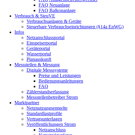
FAQ Neuanlage
FAQ Balkonanlage
Verbrauch & SteuVE
Verbrauchsanlagen & Geräte
Steuerbare Verbrauchseinrichtungen (§14a EnWG)
Infos
Netzanschlussportal
Einspeiserportal
Geräteportal
Wasserportal
Planauskunft
Messstellen & Messung
Digitale Messsysteme
Preise und Leistungen
Bedienungsanleitungen
FAQ
Zählerstandserfassung
Messstellenbetreiber Strom
Marktpartner
Netznutzungsentgelte
Standardlastprofile
Vertragsunterlagen
Veröffentlichungen Strom
Netzanschluss