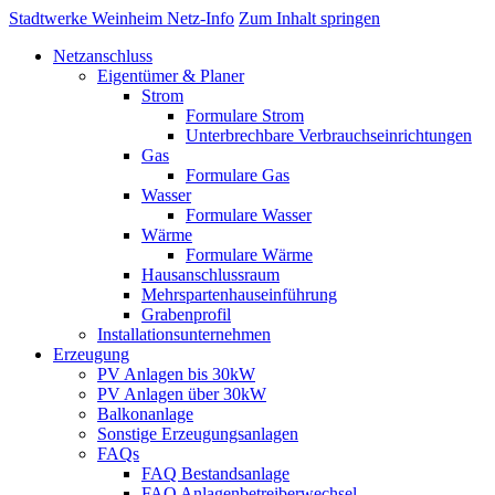
Stadtwerke Weinheim Netz-Info
Zum Inhalt springen
Netzanschluss
Eigentümer & Planer
Strom
Formulare Strom
Unterbrechbare Verbrauchseinrichtungen
Gas
Formulare Gas
Wasser
Formulare Wasser
Wärme
Formulare Wärme
Hausanschlussraum
Mehrspartenhauseinführung
Grabenprofil
Installationsunternehmen
Erzeugung
PV Anlagen bis 30kW
PV Anlagen über 30kW
Balkonanlage
Sonstige Erzeugungsanlagen
FAQs
FAQ Bestandsanlage
FAQ Anlagenbetreiberwechsel